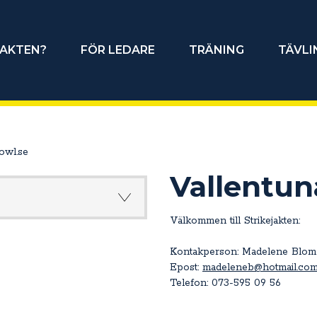
JAKTEN?
FÖR LEDARE
TRÄNING
TÄVLI
owl.se
Vallentun
Välkommen till Strikejakten:
Kontakperson: Madelene Blom
Epost:
madeleneb@hotmail.co
Telefon: 073-595 09 56