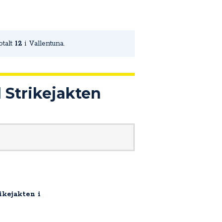
otalt
12
i Vallentuna.
l Strikejakten
rikejakten i